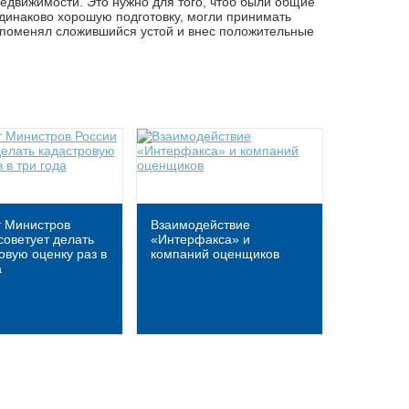
недвижимости. Это нужно для того, чтоб были общие
одинаково хорошую подготовку, могли принимать
т поменял сложившийся устой и внес положительные
т Министров
Взаимодействие
советует делать
«Интерфакса» и
овую оценку раз в
компаний оценщиков
а