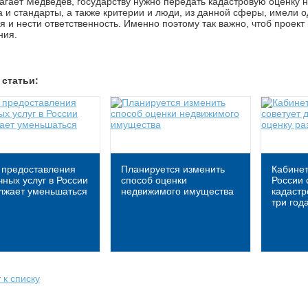
агает Медведев, государству нужно передать кадастровую оценку 
 и стандарты, а также критерии и люди, из данной сферы, имели 
 и нести ответственность. Именно поэтому так важно, чтоб проек
ния.
 статьи:
 предоставления
Планируется изменить
Кабине
ных услуг в России
способ оценки
России 
лжает уменьшаться
недвижимого имущества
кадастр
три год
 к списку