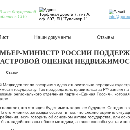
0 лет безупречной
Торфяная дорога 7, лит А,
аботы в СПб
info@gorex
оф. 607, БЦ "Гулливер 1"
Лист
Наши документы
Отзывы
МЬЕР-МИНИСТР РОССИИ ПОДДЕРЖ
АСТРОВОЙ ОЦЕНКИ НЕДВИЖИМОС
Статьи
й Медведев тепло воспринял идею относительно передачи кадастр
мости государству. Так председатель правительства РФ заявил на
никами регионального отделения партии «Единая Россия», которая
даре.
 полагает, что эта идея будет иметь хорошее будущее. Сегодня в э
По его мнению, загвоздка состоит в том, что сложно оценить ситуа
ребления, если говорить об основном активе государства, или осно
быть задействованы общие методики, а также способы учета и кон