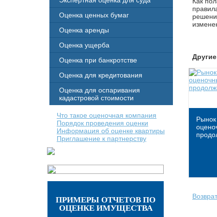
Экспертная оценка для суда
Как пол
правила
Оценка ценных бумаг
решения
измене
Оценка аренды
Оценка ущерба
Другие
Оценка при банкротстве
Оценка для кредитования
Оценка для оспаривания
кадастровой стоимости
Что такое оценочная компания
Рынок
Порядок проведения оценки
оценоч
Информация об оценке квартиры
продо
Приглашение к партнерству
Возврат
ПРИМЕРЫ ОТЧЕТОВ ПО
ОЦЕНКЕ ИМУЩЕСТВА