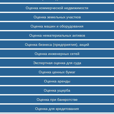
Оценка недвижимости в Ленинградской области
Оценка коммерческой недвижимости
Оценка недвижимости для наследства
Оценка земельных участков
Оценка ремонтных работ при заливе
Оценка машин и оборудования
Особственности составления бизнес-план
Оценка нематериальных активов
Оценка стоимости транспортного средства
Оценка бизнеса (предприятия), акций
Оценка пострадавших от пожара квартир
Оценка инженерных сетей
Оценка загородной недвижимости для Сбербанка
Экспертная оценка для суда
Наш офис — адрес и телефон
Оценка ценных бумаг
Наши тарифы и оплата
Оценка аренды
Оставить заявку | заказать звонок
Оценка ущерба
Оценка при банкротстве
Оценка для кредитования