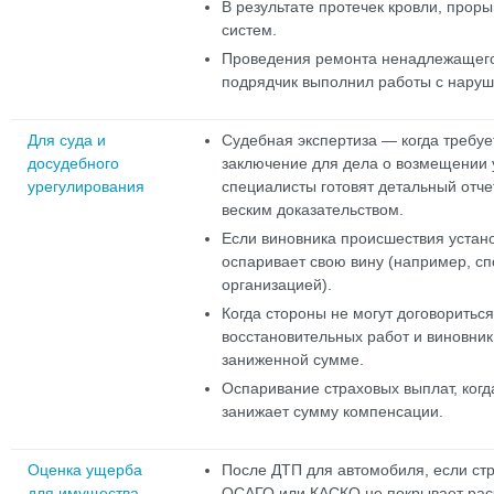
В результате протечек кровли, прор
систем.
Проведения ремонта ненадлежащего 
подрядчик выполнил работы с нару
Для суда и
Судебная экспертиза — когда требу
досудебного
заключение для дела о возмещении
урегулирования
специалисты готовят детальный отче
веским доказательством.
Если виновника происшествия устан
оспаривает свою вину (например, с
организацией).
Когда стороны не могут договориться
восстановительных работ и виновник
заниженной сумме.
Оспаривание страховых выплат, когд
занижает сумму компенсации.
Оценка ущерба
После ДТП для автомобиля, если ст
для имущества
ОСАГО или КАСКО не покрывает рас