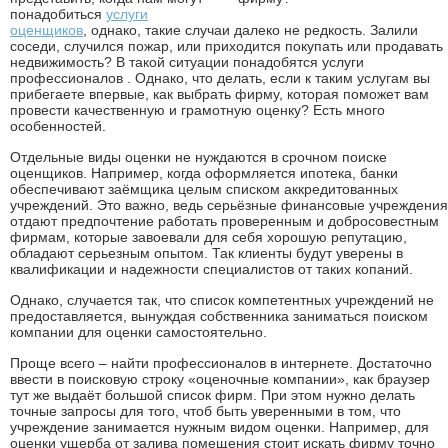
понадобиться
услуги
оценщиков
, однако, такие случаи далеко не редкость. Залили
соседи, случился пожар, или приходится покупать или продавать
недвижимость? В такой ситуации понадобятся услуги
профессионалов . Однако, что делать, если к таким услугам вы
прибегаете впервые, как выбрать фирму, которая поможет вам
провести качественную и грамотную оценку? Есть много
особенностей.
Отдельные виды оценки не нуждаются в срочном поиске
оценщиков. Например, когда оформляется ипотека, банки
обеспечивают заёмщика целым списком аккредитованных
учреждений. Это важно, ведь серьёзные финансовые учреждения
отдают предпочтение работать проверенным и добросовестным
фирмам, которые завоевали для себя хорошую репутацию,
обладают серьезным опытом. Так клиенты будут уверены в
квалификации и надежности специалистов от таких копаний.
Однако, случается так, что список компетентных учреждений не
предоставляется, вынуждая собственника заниматься поиском
компании для оценки самостоятельно.
Проще всего – найти профессионалов в интернете. Достаточно
ввести в поисковую строку «оценочные компании», как браузер
тут же выдаёт большой список фирм. При этом нужно делать
точные запросы для того, чтоб быть уверенными в том, что
учреждение занимается нужным видом оценки. Например, для
оценки ущерба от залива помещения стоит искать фирму точно