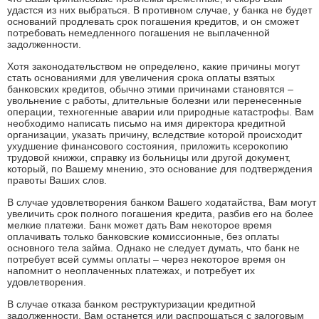
удастся из них выбраться. В противном случае, у банка не будет
оснований продлевать срок погашения кредитов, и он сможет
потребовать немедленного погашения не выплаченной
задолженности.
Хотя законодательством не определено, какие причины могут
стать основаниями для увеличения срока оплаты взятых
банковских кредитов, обычно этими причинами становятся –
увольнение с работы, длительные болезни или перенесенные
операции, техногенные аварии или природные катастрофы. Вам
необходимо написать письмо на имя директора кредитной
организации, указать причину, вследствие которой происходит
ухудшение финансового состояния, приложить ксерокопию
трудовой книжки, справку из больницы или другой документ,
который, по Вашему мнению, это основание для подтверждения
правоты Ваших слов.
В случае удовлетворения банком Вашего ходатайства, Вам могут
увеличить срок полного погашения кредита, разбив его на более
мелкие платежи. Банк может дать Вам некоторое время
оплачивать только банковские комиссионные, без оплаты
основного тела займа. Однако не следует думать, что банк не
потребует всей суммы оплаты – через некоторое время он
напомнит о неоплаченных платежах, и потребует их
удовлетворения.
В случае отказа банком реструктуризации кредитной
задолженности, Вам останется или распрощаться с залоговым