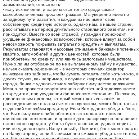
заимствований, относятся к
числу исключений, и встречаются только среди самых
малообеспеченных прослоек граждан. Мы уверенно идем по
западному пути развития, и каждый из нас имеет свою
собственную кредитную историю, однако нам, в нашей стране,
рассчитывать на период длительного стабильного развития, не
приходится. Вместе со всей страной, у граждан происходит
ухудшение финансовых возможностей, которые влекут за собой
невозможность покрывать затраты по кредитным выплатам.
Результатом становятся массовые отнимания банками ипотечных
квартир, автомобилей и других ценностей, которые были
приобретены по кредиту, или явились залоговым имуществом.
Нужно ли им отобранное по не выплаченному займу имущество,
нельзя сказать однозначно - в некоторых случаях кредитор
вынужден его забирать, чтобы суметь оставить себе хоть что-то, в
других случая, как например, в случае с квартирами в центре
города, банки с удовольствием забирают имущество должников.
Можно ли провести реорганизацию собственной задолженности
по кредитам, при ухудшении финансового состояния. По закону,
единственным органом, который может дать согласие на
рассредоточение оплаты счетов по кредитам, может быть только
выдавший эти займы кредитору. Если Вам удастся убедить банк,
что Вы в силу каких-либо обстоятельств попали в тяжелое
финансовое положение, и просите дать рассрочку на погашение
оставшегося кредита, у банка будет основание удовлетворить
или не удовлетворить Вашу просьбу. Помните, банк может встать
на Вашу сторону, если Вы письменно сможете убедить его в том,
что Ваши финансовые проблемы временные, и скоро Вам